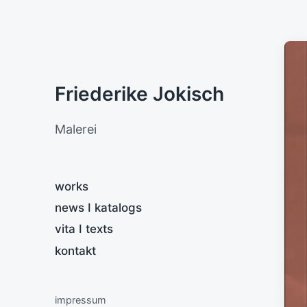
Friederike Jokisch
Malerei
works
news I katalogs
vita I texts
kontakt
impressum