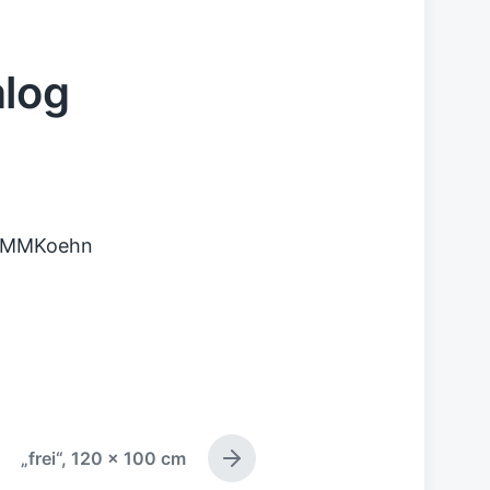
alog
6, MMKoehn
„frei“, 120 x 100 cm
N
ä