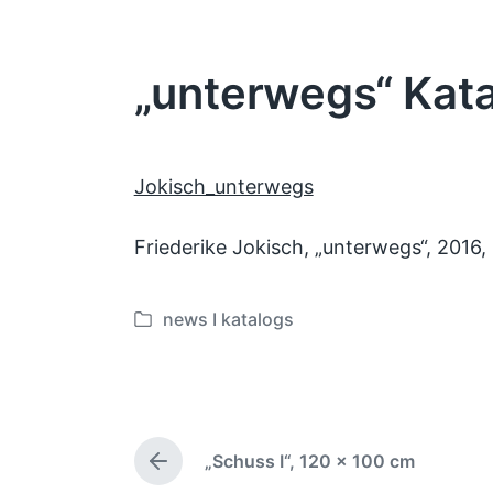
„unterwegs“ Kat
Jokisch_unterwegs
Friederike Jokisch, „unterwegs“, 201
news I katalogs
V
e
r
ö
f
„Schuss I“, 120 x 100 cm
f
V
e
o