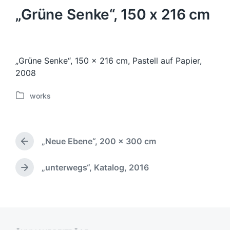
„Grüne Senke“, 150 x 216 cm
„Grüne Senke“, 150 x 216 cm, Pastell auf Papier,
2008
works
V
e
r
ö
„Neue Ebene“, 200 x 300 cm
f
V
f
o
e
r
„unterwegs“, Katalog, 2016
N
h
n
ä
e
t
c
r
l
h
i
i
s
g
c
t
e
h