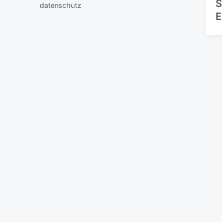
S
datenschutz
E