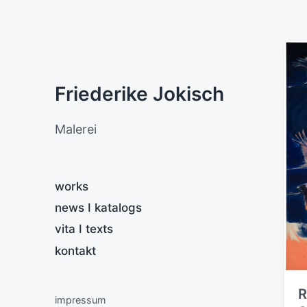
Friederike Jokisch
Malerei
works
news I katalogs
vita I texts
kontakt
R
impressum