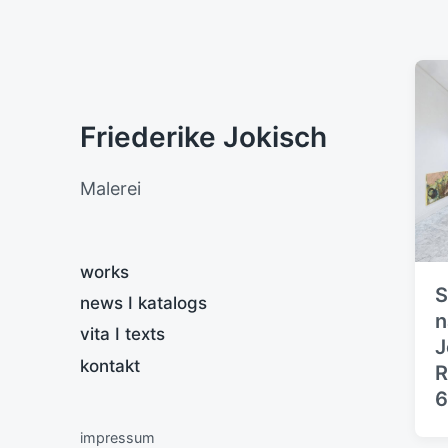
Friederike Jokisch
Malerei
works
S
news I katalogs
n
vita I texts
J
kontakt
R
6
impressum