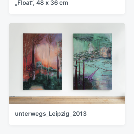
„Float“, 48 x 36 cm
unterwegs_Leipzig_2013