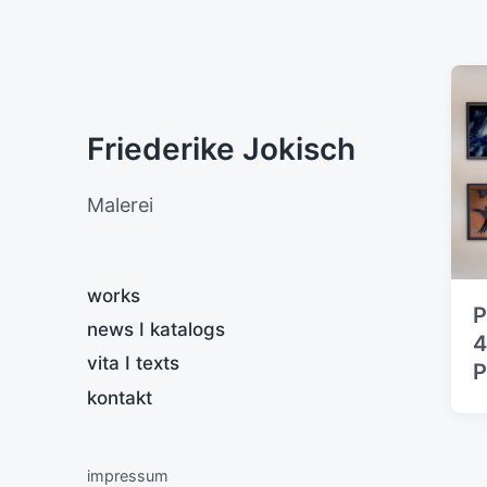
Friederike Jokisch
Malerei
works
P
news I katalogs
4
vita I texts
P
kontakt
impressum