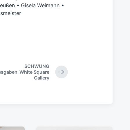
Preußen • Gisela Weimann •
nsmeister
SCHWUNG
resgaben_White Square
N
Gallery
ä
c
h
s
t
e
r
B
e