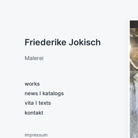
Friederike Jokisch
Malerei
works
news I katalogs
vita I texts
kontakt
impressum