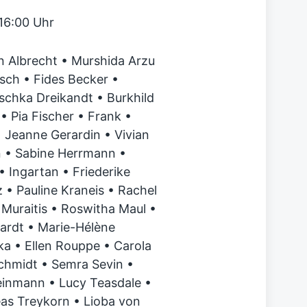
16:00 Uhr
n Albrecht • Murshida Arzu
sch • Fides Becker •
chka Dreikandt • Burkhild
• Pia Fischer • Frank •
 Jeanne Gerardin • Vivian
n • Sabine Herrmann •
 Ingartan • Friederike
tz • Pauline Kraneis • Rachel
Muraitis • Roswitha Maul •
hardt • Marie-Hélène
ka • Ellen Rouppe • Carola
chmidt • Semra Sevin •
teinmann • Lucy Teasdale •
eas Treykorn • Lioba von