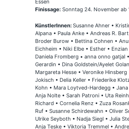
Essen
Finissage:
Sonntag 24. November ab 
KünstlerInnen:
Susanne Ahner • Kristi
Alpana • Paula Anke • Andreas R. Bart
Broder Burow • Bettina Cohnen • Anus
Eichheim • Niki Elbe • Esther • Enzian 
Daniela Fromberg • anna onno gatjal •
Gerardin • Dina Goldstein/Ayelet Gola
Margareta Hesse • Veronike Hinsberg •
Jokisch • Delia Keller • Friederike Klo
Kohn • Mara Loytved-Hardegg • Jana 
Anja Nolte • Sarah Patroni • Uta Rein
Richard • Cornelia Renz • Zuza Rosan
Ruf • Susanne Schirdewahn • Oliver S
Ulrike Seyboth • Nadja Siegl • Julia S
Anja Teske • Viktoria Tremmel • Andr