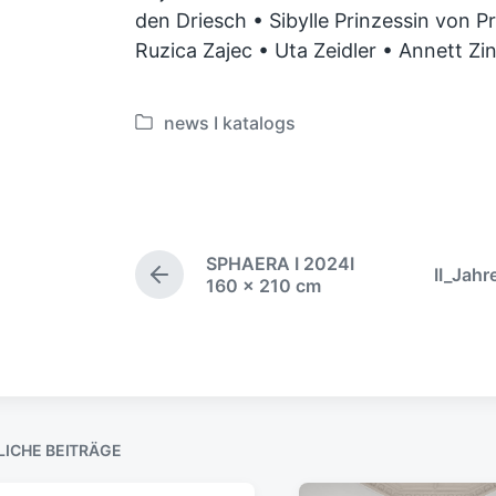
den Driesch • Sibylle Prinzessin von 
Ruzica Zajec • Uta Zeidler • Annett Zi
news I katalogs
V
e
r
ö
f
SPHAERA I 2024I
f
II_Jah
V
160 x 210 cm
e
o
n
r
t
h
e
l
r
i
i
c
g
LICHE BEITRÄGE
h
e
t
r