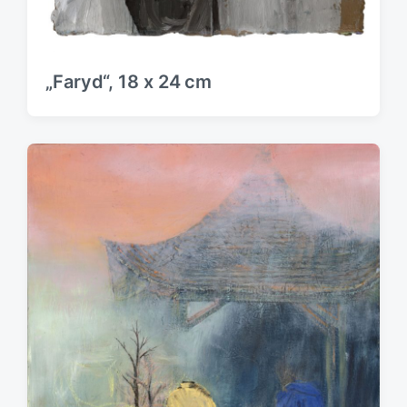
„Faryd“, 18 x 24 cm